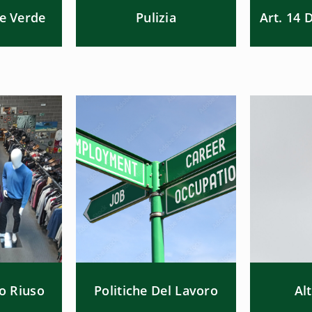
e Verde
Pulizia
Art. 14 
o Riuso
Politiche Del Lavoro
Alt