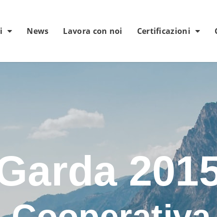
i
News
Lavora con noi
Certificazioni
Garda 201
 Cooperativa