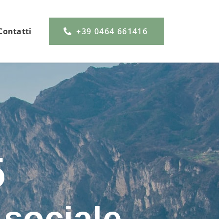
Contatti
+39 0464 661416
5
 sociale